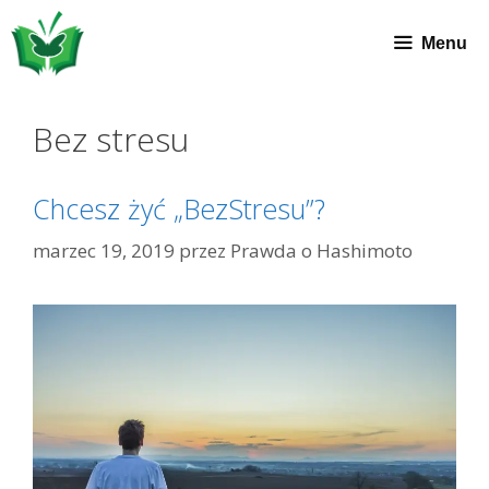
Przeskocz
do
Menu
treści
Bez stresu
Chcesz żyć „BezStresu”?
marzec 19, 2019
przez
Prawda o Hashimoto