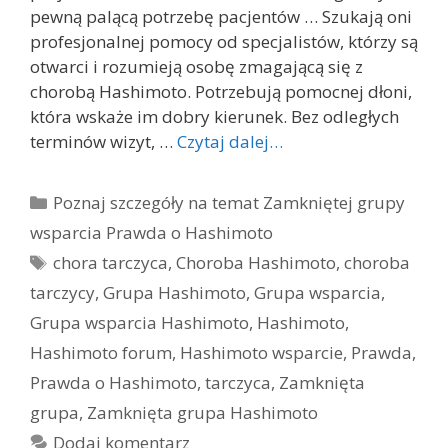
pewną palącą potrzebę pacjentów … Szukają oni
profesjonalnej pomocy od specjalistów, którzy są
otwarci i rozumieją osobę zmagającą się z
chorobą Hashimoto. Potrzebują pomocnej dłoni,
która wskaże im dobry kierunek. Bez odległych
terminów wizyt, …
Czytaj dalej…
Kategorie
Poznaj szczegóły na temat Zamkniętej grupy
wsparcia Prawda o Hashimoto
Tagi
chora tarczyca
,
Choroba Hashimoto
,
choroba
tarczycy
,
Grupa Hashimoto
,
Grupa wsparcia
,
Grupa wsparcia Hashimoto
,
Hashimoto
,
Hashimoto forum
,
Hashimoto wsparcie
,
Prawda
,
Prawda o Hashimoto
,
tarczyca
,
Zamknięta
grupa
,
Zamknięta grupa Hashimoto
Dodaj komentarz