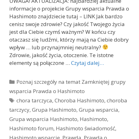
UWAGA! AKTUALIZACJA: najbardziej aktualne
informacje o projekcie Grupy wsparcia Prawda o
Hashimoto znajdziecie tutaj – LINK Jak bardzo
cenisz swoje zdrowie? Czy jakość Twojego życia
jest dla Ciebie czymś ważnym? W końcu czy
otaczasz się ludźmi, którzy mają na Ciebie dobry
wpływ … lub przynajmniej neutralny?
Zdrowie, jakość życia, otoczenie. Te istotne
elementy są połączone …
Czytaj dalej…
Kategorie
Poznaj szczegóły na temat Zamkniętej grupy
wsparcia Prawda o Hashimoto
Tagi
chora tarczyca
,
Choroba Hashimoto
,
choroba
tarczycy
,
Grupa Hashimoto
,
Grupa wsparcia
,
Grupa wsparcia Hashimoto
,
Hashimoto
,
Hashimoto forum
,
Hashimoto świadomość
,
Hashimoto wsparcie
,
Prawda
,
Prawda o