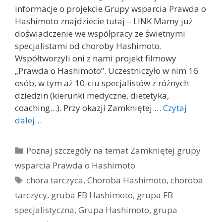
informacje o projekcie Grupy wsparcia Prawda o
Hashimoto znajdziecie tutaj – LINK Mamy już
doświadczenie we współpracy ze świetnymi
specjalistami od choroby Hashimoto.
Współtworzyli oni z nami projekt filmowy
„Prawda o Hashimoto”. Uczestniczyło w nim 16
osób, w tym aż 10-ciu specjalistów z różnych
dziedzin (kierunki medyczne, dietetyka,
coaching…). Przy okazji Zamkniętej …
Czytaj
dalej…
Kategorie
Poznaj szczegóły na temat Zamkniętej grupy
wsparcia Prawda o Hashimoto
Tagi
chora tarczyca
,
Choroba Hashimoto
,
choroba
tarczycy
,
gruba FB Hashimoto
,
grupa FB
specjalistyczna
,
Grupa Hashimoto
,
grupa