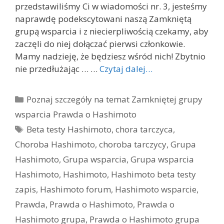
przedstawiliśmy Ci w wiadomości nr. 3, jesteśmy
naprawdę podekscytowani naszą Zamkniętą
grupą wsparcia i z niecierpliwością czekamy, aby
zaczęli do niej dołączać pierwsi członkowie.
Mamy nadzieję, że będziesz wśród nich! Zbytnio
nie przedłużając … …
Czytaj dalej…
Kategorie
Poznaj szczegóły na temat Zamkniętej grupy
wsparcia Prawda o Hashimoto
Tagi
Beta testy Hashimoto
,
chora tarczyca
,
Choroba Hashimoto
,
choroba tarczycy
,
Grupa
Hashimoto
,
Grupa wsparcia
,
Grupa wsparcia
Hashimoto
,
Hashimoto
,
Hashimoto beta testy
zapis
,
Hashimoto forum
,
Hashimoto wsparcie
,
Prawda
,
Prawda o Hashimoto
,
Prawda o
Hashimoto grupa
,
Prawda o Hashimoto grupa