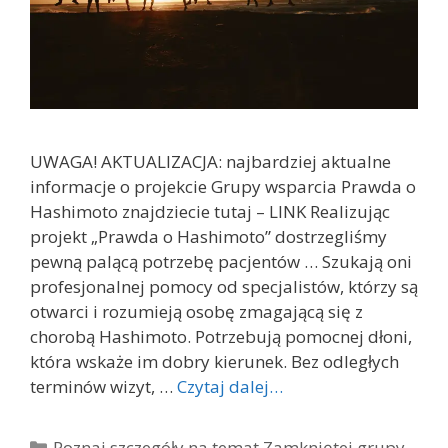
UWAGA! AKTUALIZACJA: najbardziej aktualne
informacje o projekcie Grupy wsparcia Prawda o
Hashimoto znajdziecie tutaj – LINK Realizując
projekt „Prawda o Hashimoto” dostrzegliśmy
pewną palącą potrzebę pacjentów … Szukają oni
profesjonalnej pomocy od specjalistów, którzy są
otwarci i rozumieją osobę zmagającą się z
chorobą Hashimoto. Potrzebują pomocnej dłoni,
która wskaże im dobry kierunek. Bez odległych
terminów wizyt, …
Czytaj dalej…
Kategorie
Poznaj szczegóły na temat Zamkniętej grupy