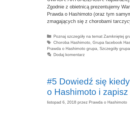
Zgodnie z obietnicą prezentujemy Wa
Prawda o Hashimoto (oraz tym samym 
zmagających się z chorobami tarcz
Kategorie
Poznaj szczegóły na temat Zamkniętej g
Tagi
Choroba Hashimoto
,
Grupa facebook Ha
Prawda o Hashimoto grupa
,
Szczegóły grup
Dodaj komentarz
#5 Dowiedź się kiedy
o Hashimoto i zapisz 
listopad 6, 2018
przez
Prawda o Hashimoto