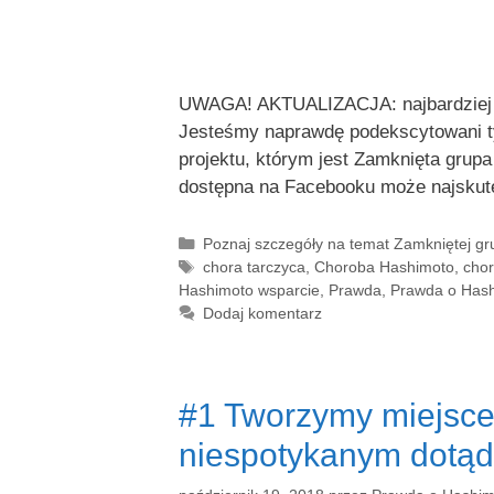
UWAGA! AKTUALIZACJA: najbardziej ak
Jesteśmy naprawdę podekscytowani t
projektu, którym jest Zamknięta grup
dostępna na Facebooku może najsku
Kategorie
Poznaj szczegóły na temat Zamkniętej g
Tagi
chora tarczyca
,
Choroba Hashimoto
,
chor
Hashimoto wsparcie
,
Prawda
,
Prawda o Has
Dodaj komentarz
#1 Tworzymy miejsce 
niespotykanym dotąd