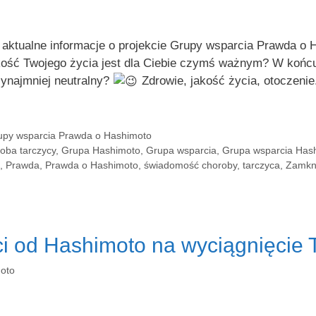
Close
tualne informacje o projekcie Grupy wsparcia Prawda o Ha
this
kość Twojego życia jest dla Ciebie czymś ważnym? W końcu 
Zapisz się na do
Grupy wsparcia Prawda o
module
zynajmniej neutralny?
Zdrowie, jakość życia, otoczenie
Hashimoto
. Uzyskaj profesjonalne wsparcie
dietetyków klinicznych, coacha, lekarza oraz wiele
innych profitów.
rupy wsparcia Prawda o Hashimoto
oba tarczycy
,
Grupa Hashimoto
,
Grupa wsparcia
,
Grupa wsparcia Has
ZAPISZ SIĘ DO GRUPY
,
Prawda
,
Prawda o Hashimoto
,
świadomość choroby
,
tarczyca
,
Zamkn
ci od Hashimoto na wyciągnięcie T
oto