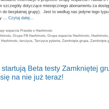
m szczegóły dotyczące miesięcznego abonamentu za dostę
do bezpłatnej grupy). Jest to według nas jedyne tego typ
ycy …
Czytaj dalej…
rupy wsparcia Prawda o Hashimoto
shimoto
,
Grupa FB Hashimoto
,
Grupa wsparcia Hashimoto
,
Hashimoto
a Hashimoto
,
tarczyca
,
Tarczyca pytania
,
Zamknięta grupa
,
Zamknięta 
 startują Beta testy Zamkniętej 
się na nie już teraz!