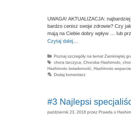
UWAGA! AKTUALIZACJA: najbardziej ak
bardzo cenisz swoje zdrowie? Czy ja
mają na Ciebie dobry wpływ … lub pr
Czytaj dalej…
Kategorie
Poznaj szczegóły na temat Zamkniętej g
Tagi
chora tarczyca
,
Choroba Hashimoto
,
chor
Hashimoto świadomość
,
Hashimoto wsparcie
Dodaj komentarz
#3 Najlepsi specjaliś
październik 23, 2018
przez
Prawda o Hashim