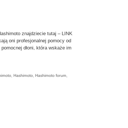
shimoto znajdziecie tutaj – LINK
ają oni profesjonalnej pomocy od
ą pomocnej dłoni, która wskaże im
himoto
,
Hashimoto
,
Hashimoto forum
,