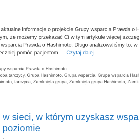
tualne informacje o projekcie Grupy wsparcia Prawda o Ha
ym, że możemy przekazać Ci w tym artykule więcej szcze
a wsparcia Prawda o Hashimoto. Długo analizowaliśmy to, w
teczniej pomóc pacjentom …
Czytaj dalej…
rupy wsparcia Prawda o Hashimoto
oba tarczycy
,
Grupa Hashimoto
,
Grupa wsparcia
,
Grupa wsparcia Has
himoto
,
tarczyca
,
Zamknięta grupa
,
Zamknięta grupa Hashimoto
,
Zamkn
w sieci, w którym uzyskasz wspa
 poziomie