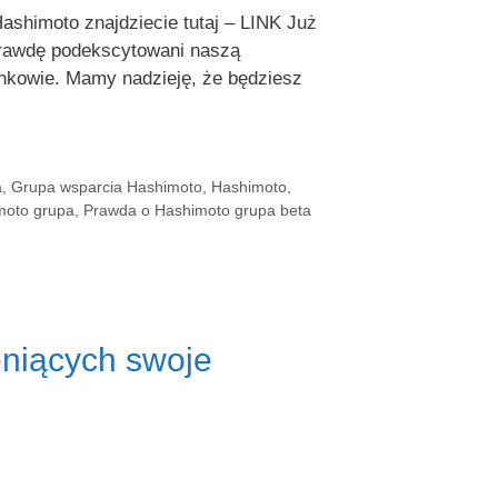
shimoto znajdziecie tutaj – LINK Już
aprawdę podekscytowani naszą
łonkowie. Mamy nadzieję, że będziesz
a
,
Grupa wsparcia Hashimoto
,
Hashimoto
,
moto grupa
,
Prawda o Hashimoto grupa beta
eniących swoje