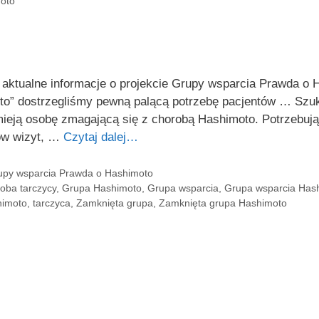
oto
tualne informacje o projekcie Grupy wsparcia Prawda o Ha
to” dostrzegliśmy pewną palącą potrzebę pacjentów … Szuk
zumieją osobę zmagającą się z chorobą Hashimoto. Potrzebuj
nów wizyt, …
Czytaj dalej…
rupy wsparcia Prawda o Hashimoto
oba tarczycy
,
Grupa Hashimoto
,
Grupa wsparcia
,
Grupa wsparcia Has
himoto
,
tarczyca
,
Zamknięta grupa
,
Zamknięta grupa Hashimoto