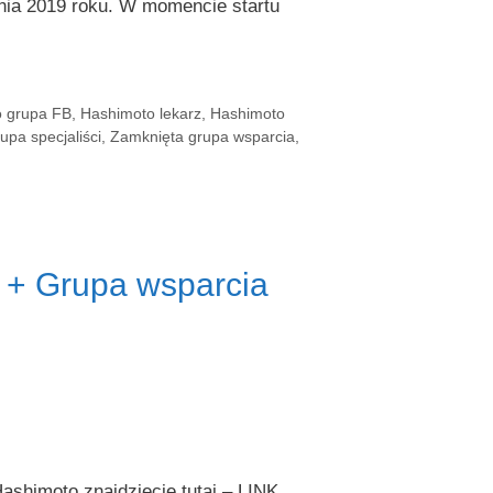
nia 2019 roku. W momencie startu
 grupa FB
,
Hashimoto lekarz
,
Hashimoto
upa specjaliści
,
Zamknięta grupa wsparcia
,
 + Grupa wsparcia
shimoto znajdziecie tutaj – LINK