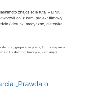
shimoto znajdziecie tutaj – LINK
worzyli oni z nami projekt filmowy
dzin (kierunki medyczne, dietetyka,
ashimoto
,
grupa specjaliści
,
Grupa wsparcia
,
wda o Hashimoto
,
tarczyca
,
Zamknięta
arcia „Prawda o