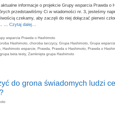
tualne informacje o projekcie Grupy wsparcia Prawda o Ha
tórych przedstawiliśmy Ci w wiadomości nr. 3, jesteśmy n
pliwością czekamy, aby zaczęli do niej dołączać pierwsi cz
c … …
Czytaj dalej…
rupy wsparcia Prawda o Hashimoto
oroba Hashimoto
,
choroba tarczycy
,
Grupa Hashimoto
,
Grupa wsparci
m
,
Hashimoto wsparcie
,
Prawda
,
Prawda o Hashimoto
,
Prawda o Hashi
grupa beta testy
,
Zamknięta grupa Hashimoto
zyć do grona świadomych ludzi c
e?
oto