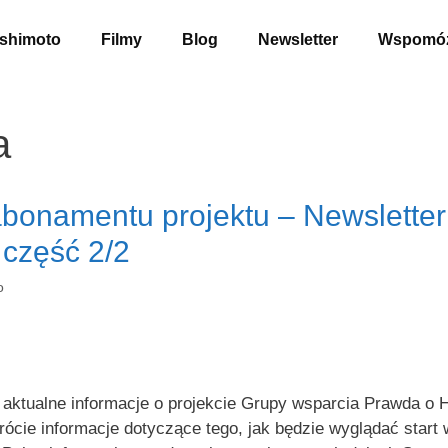
shimoto
Filmy
Blog
Newsletter
Wspomóż
a
abonamentu projektu – Newsletter
część 2/2
o
tualne informacje o projekcie Grupy wsparcia Prawda o Ha
ie informacje dotyczące tego, jak będzie wyglądać start wł