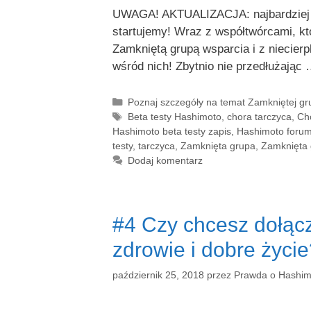
UWAGA! AKTUALIZACJA: najbardziej ak
startujemy! Wraz z współtwórcami, k
Zamkniętą grupą wsparcia i z niecier
wśród nich! Zbytnio nie przedłużają
Kategorie
Poznaj szczegóły na temat Zamkniętej g
Tagi
Beta testy Hashimoto
,
chora tarczyca
,
Ch
Hashimoto beta testy zapis
,
Hashimoto foru
testy
,
tarczyca
,
Zamknięta grupa
,
Zamknięta 
Dodaj komentarz
#4 Czy chcesz dołąc
zdrowie i dobre życi
październik 25, 2018
przez
Prawda o Hashim