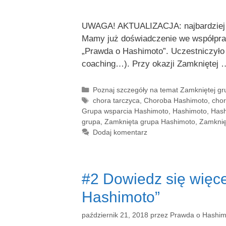
UWAGA! AKTUALIZACJA: najbardziej ak
Mamy już doświadczenie we współpracy
„Prawda o Hashimoto”. Uczestniczyło 
coaching…). Przy okazji Zamkniętej
Kategorie
Poznaj szczegóły na temat Zamkniętej g
Tagi
chora tarczyca
,
Choroba Hashimoto
,
chor
Grupa wsparcia Hashimoto
,
Hashimoto
,
Hash
grupa
,
Zamknięta grupa Hashimoto
,
Zamknięt
Dodaj komentarz
#2 Dowiedz się więce
Hashimoto”
październik 21, 2018
przez
Prawda o Hashim