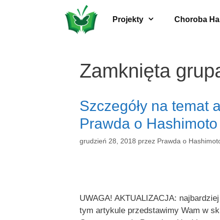
Przeskocz
do
Projekty
Choroba Ha
treści
Zamknięta grup
Szczegóły na temat 
Prawda o Hashimoto 
grudzień 28, 2018
przez
Prawda o Hashimot
UWAGA! AKTUALIZACJA: najbardziej ak
tym artykule przedstawimy Wam w skróc