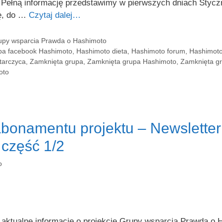
Pełną informację przedstawimy w pierwszych dniach Stycz
pę, do …
Czytaj dalej…
rupy wsparcia Prawda o Hashimoto
pa facebook Hashimoto
,
Hashimoto dieta
,
Hashimoto forum
,
Hashimoto
tarczyca
,
Zamknięta grupa
,
Zamknięta grupa Hashimoto
,
Zamknięta gr
oto
abonamentu projektu – Newsletter
część 1/2
o
tualne informacje o projekcie Grupy wsparcia Prawda o Ha