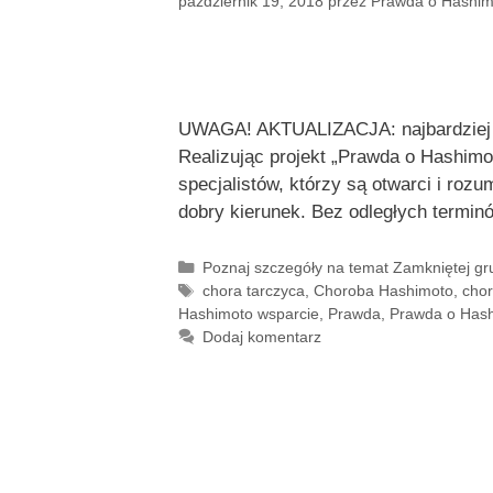
październik 19, 2018
przez
Prawda o Hashim
UWAGA! AKTUALIZACJA: najbardziej ak
Realizując projekt „Prawda o Hashimo
specjalistów, którzy są otwarci i ro
dobry kierunek. Bez odległych termi
Kategorie
Poznaj szczegóły na temat Zamkniętej g
Tagi
chora tarczyca
,
Choroba Hashimoto
,
chor
Hashimoto wsparcie
,
Prawda
,
Prawda o Has
Dodaj komentarz