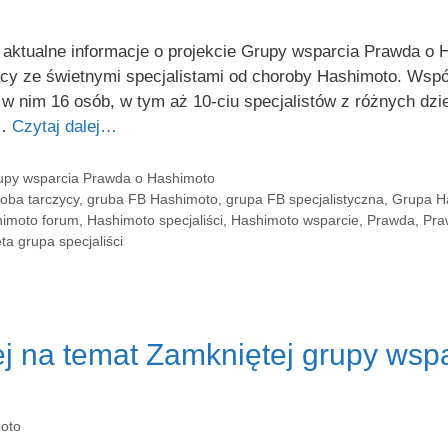
tualne informacje o projekcie Grupy wsparcia Prawda o Ha
 ze świetnymi specjalistami od choroby Hashimoto. Współt
w nim 16 osób, w tym aż 10-ciu specjalistów z różnych dzie
 …
Czytaj dalej…
rupy wsparcia Prawda o Hashimoto
oba tarczycy
,
gruba FB Hashimoto
,
grupa FB specjalistyczna
,
Grupa H
imoto forum
,
Hashimoto specjaliści
,
Hashimoto wsparcie
,
Prawda
,
Pra
a grupa specjaliści
j na temat Zamkniętej grupy wsp
oto