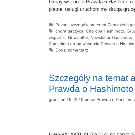
Grupy wsparcia Prawda o Hashimoto. 
płatnej usługi uruchomimy drugą gru
Kategorie
Poznaj szczegóły na temat Zamkniętej g
Tagi
chora tarczyca
,
Choroba Hashimoto
,
Gru
wsparcie
,
Newsletter
,
Newsletter Hashimoto
,
Zamknięta grupa wsparcia Prawda o Hashim
Dodaj komentarz
Szczegóły na temat 
Prawda o Hashimoto 
grudzień 18, 2018
przez
Prawda o Hashimot
UWAGA! AKTUALIZACJA: najbardziej ak