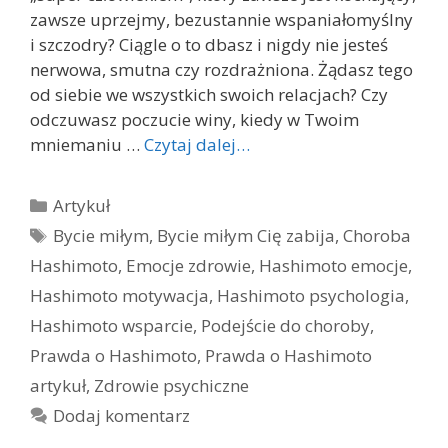
zawsze uprzejmy, bezustannie wspaniałomyślny
i szczodry? Ciągle o to dbasz i nigdy nie jesteś
nerwowa, smutna czy rozdrażniona. Żądasz tego
od siebie we wszystkich swoich relacjach? Czy
odczuwasz poczucie winy, kiedy w Twoim
mniemaniu …
Czytaj dalej…
Kategorie
Artykuł
Tagi
Bycie miłym
,
Bycie miłym Cię zabija
,
Choroba
Hashimoto
,
Emocje zdrowie
,
Hashimoto emocje
,
Hashimoto motywacja
,
Hashimoto psychologia
,
Hashimoto wsparcie
,
Podejście do choroby
,
Prawda o Hashimoto
,
Prawda o Hashimoto
artykuł
,
Zdrowie psychiczne
Dodaj komentarz