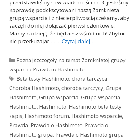
przedstawiliśmy Ci w wiadomości nr. 3, jesteśmy
naprawdę podekscytowani naszą Zamkniętą
grupą wsparcia i z niecierpliwością czekamy, aby
zaczęli do niej dołączać pierwsi członkowie.
Mamy nadzieję, że będziesz wśród nich! Zbytnio
nie przedłużając … …
Czytaj dalej…
Kategorie
Poznaj szczegóły na temat Zamkniętej grupy
wsparcia Prawda o Hashimoto
Tagi
Beta testy Hashimoto
,
chora tarczyca
,
Choroba Hashimoto
,
choroba tarczycy
,
Grupa
Hashimoto
,
Grupa wsparcia
,
Grupa wsparcia
Hashimoto
,
Hashimoto
,
Hashimoto beta testy
zapis
,
Hashimoto forum
,
Hashimoto wsparcie
,
Prawda
,
Prawda o Hashimoto
,
Prawda o
Hashimoto grupa
,
Prawda o Hashimoto grupa