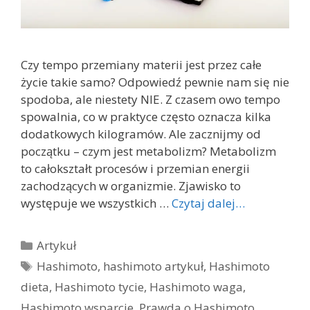
Czy tempo przemiany materii jest przez całe
życie takie samo? Odpowiedź pewnie nam się nie
spodoba, ale niestety NIE. Z czasem owo tempo
spowalnia, co w praktyce często oznacza kilka
dodatkowych kilogramów. Ale zacznijmy od
początku – czym jest metabolizm? Metabolizm
to całokształt procesów i przemian energii
zachodzących w organizmie. Zjawisko to
występuje we wszystkich …
Czytaj dalej…
Kategorie
Artykuł
Tagi
Hashimoto
,
hashimoto artykuł
,
Hashimoto
dieta
,
Hashimoto tycie
,
Hashimoto waga
,
Hashimoto wsparcie
,
Prawda o Hashimoto
,