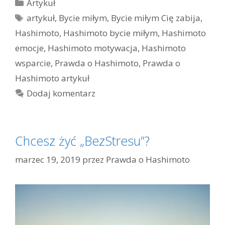
Kategorie
Artykuł
Tagi
artykuł
,
Bycie miłym
,
Bycie miłym Cię zabija
,
Hashimoto
,
Hashimoto bycie miłym
,
Hashimoto
emocje
,
Hashimoto motywacja
,
Hashimoto
wsparcie
,
Prawda o Hashimoto
,
Prawda o
Hashimoto artykuł
Dodaj komentarz
Chcesz żyć „BezStresu”?
marzec 19, 2019
przez
Prawda o Hashimoto