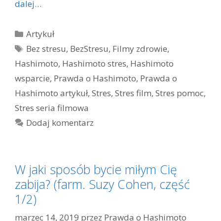
dalej…
Kategorie
Artykuł
Tagi
Bez stresu
,
BezStresu
,
Filmy zdrowie
,
Hashimoto
,
Hashimoto stres
,
Hashimoto
wsparcie
,
Prawda o Hashimoto
,
Prawda o
Hashimoto artykuł
,
Stres
,
Stres film
,
Stres pomoc
,
Stres seria filmowa
Dodaj komentarz
W jaki sposób bycie miłym Cię
zabija? (farm. Suzy Cohen, część
1/2)
marzec 14, 2019
przez
Prawda o Hashimoto