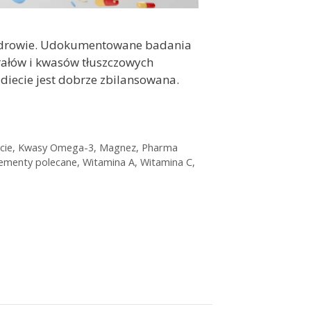
e zdrowie. Udokumentowane badania
rałów i kwasów tłuszczowych
 diecie jest dobrze zbilansowana.
cie
,
Kwasy Omega-3
,
Magnez
,
Pharma
ementy polecane
,
Witamina A
,
Witamina C
,