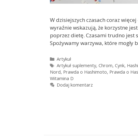
W dzisiejszych czasach coraz więc
wyraźnie wskazują, że korzystne je
poprzez dietę. Czasami trudno jest 
Spożywamy warzywa, które mogły b
Kategorie
Artykuł
Tagi
Artykuł suplementy
,
Chrom
,
Cynk
,
Hash
Nord
,
Prawda o Hashimoto
,
Prawda o Has
Witamina D
Dodaj komentarz