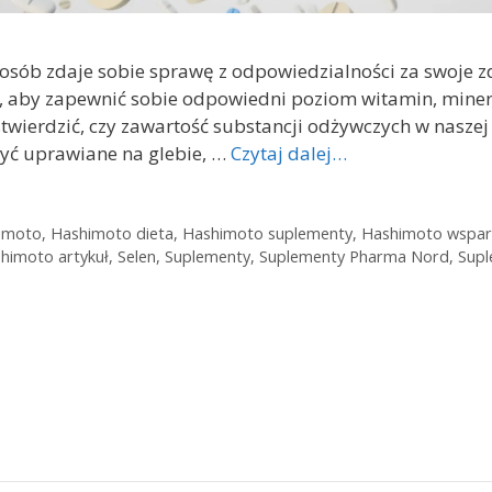
ej osób zdaje sobie sprawę z odpowiedzialności za swoj
st, aby zapewnić sobie odpowiedni poziom witamin, mine
stwierdzić, czy zawartość substancji odżywczych w naszej
yć uprawiane na glebie, …
Czytaj dalej…
imoto
,
Hashimoto dieta
,
Hashimoto suplementy
,
Hashimoto wspar
himoto artykuł
,
Selen
,
Suplementy
,
Suplementy Pharma Nord
,
Supl