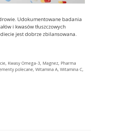
e zdrowie. Udokumentowane badania
rałów i kwasów tłuszczowych
 diecie jest dobrze zbilansowana.
cie
,
Kwasy Omega-3
,
Magnez
,
Pharma
ementy polecane
,
Witamina A
,
Witamina C
,