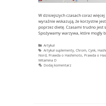
W dzisiejszych czasach coraz więc
wyraźnie wskazują, że korzystne je
poprzez dietę. Czasami trudno jest 
Spożywamy warzywa, które mogły b
Kategorie
Artykuł
Tagi
Artykuł suplementy
,
Chrom
,
Cynk
,
Hash
Nord
,
Prawda o Hashimoto
,
Prawda o Has
Witamina D
Dodaj komentarz