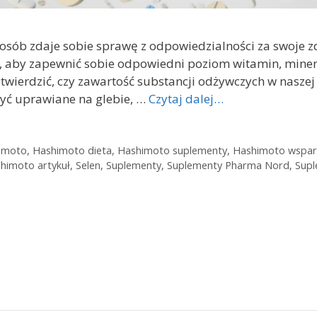
ej osób zdaje sobie sprawę z odpowiedzialności za swoj
st, aby zapewnić sobie odpowiedni poziom witamin, mine
stwierdzić, czy zawartość substancji odżywczych w naszej
yć uprawiane na glebie, …
Czytaj dalej…
imoto
,
Hashimoto dieta
,
Hashimoto suplementy
,
Hashimoto wspar
himoto artykuł
,
Selen
,
Suplementy
,
Suplementy Pharma Nord
,
Supl